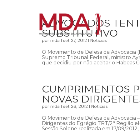
ADVOGADOS TENTA
SUBSTITUTIVO
por
mda
|
set 27, 2012
|
Notícias
O Movimento de Defesa da Advocacia (M
Supremo Tribunal Federal, ministro Ayr
que decidiu por não aceitar o Habeas Co
CUMPRIMENTOS PE
NOVAS DIRIGENTES
por
mda
|
set 26, 2012
|
Notícias
O Movimento de Defesa da Advocacia –
Dirigentes do Egrégio TRT/2ª Região ele
Sessão Solene realizada em 17/09/2012, 