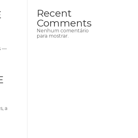
Recent
E
Comments
Nenhum comentário
para mostrar.
s —
E
, a