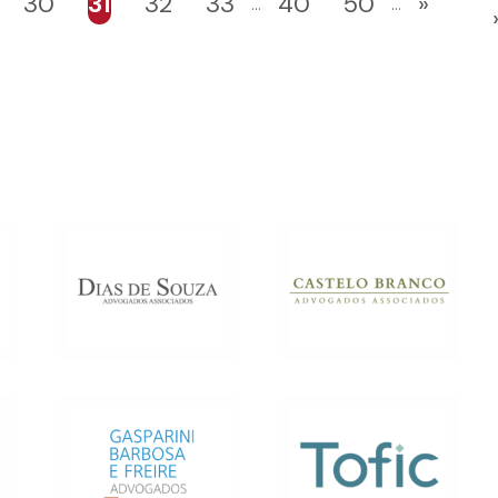
30
31
32
33
40
50
»
...
...