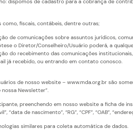
: dispomos de cadastro para a cobrança de contribui
como, fiscais, contábeis, dentre outras;
ão de comunicações sobre assuntos jurídicos, comunic
ótese o Diretor/Conselheiro/Usuário poderá, a qualque
ção do recebimento das comunicações institucionais,
mail já recebido, ou entrando em contato conosco.
uários de nosso website – www.mda.org.br são soment
e nossa Newsletter”.
cipante, preenchendo em nosso website a ficha de ins
il”, “data de nascimento”, “RG”, “CPF”, “OAB”, “endere
nologias similares para coleta automática de dados.