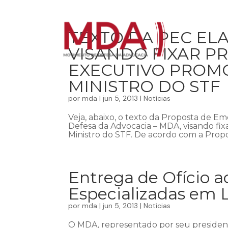
TEXTO DA PEC E
VISANDO FIXAR P
EXECUTIVO PROMO
MINISTRO DO STF
por
mda
|
jun 5, 2013
|
Notícias
Veja, abaixo, o texto da Proposta de 
Defesa da Advocacia – MDA, visando fix
Ministro do STF. De acordo com a Propos
Entrega de Ofício a
Especializadas em 
por
mda
|
jun 5, 2013
|
Notícias
O MDA, representado por seu presiden