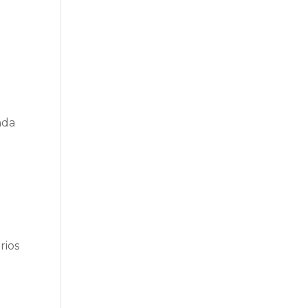
nda
rios