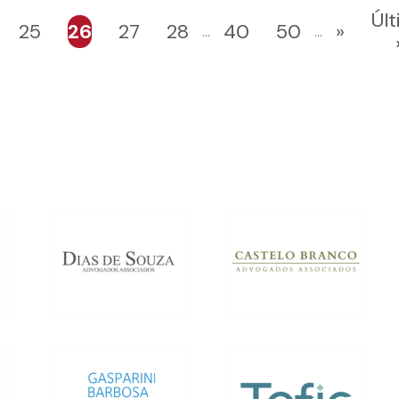
Úl
25
26
27
28
40
50
»
...
...