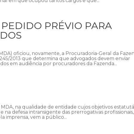
ornal em que ocupou tantos cargos e que...
 PEDIDO PRÉVIO PARA
ADOS
MDA) oficiou, novamente, a Procuradoria-Geral da Faze
ia 245/2013 que determina que advogados devem enviar
dos em audiência por procuradores da Fazenda...
MDA, na qualidade de entidade cujos objetivos estatutá
 na defesa intransigente das prerrogativas profissionais,
la imprensa, vem a público...