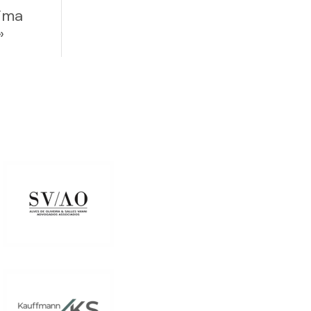
tima
»