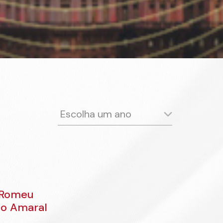
Escolha um ano
2024
2023
2022
2021
2020
2019
2018
2017
2016
2015
2014
2013
2012
2011
2010
2009
2008
2007
 Romeu
2006
2005
2004
2003
do Amaral