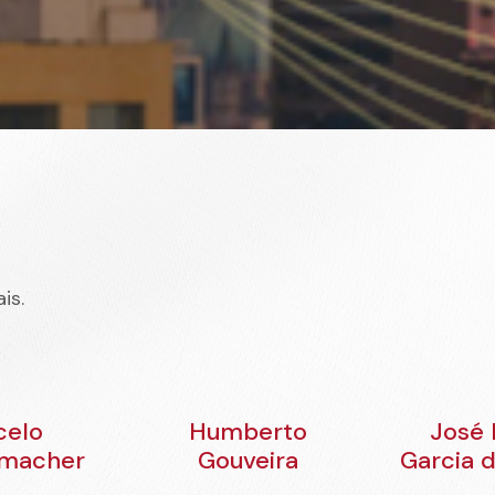
is.
celo
Humberto
José
lmacher
Gouveira
Garcia 