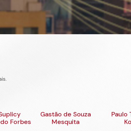
is.
Suplicy
Gastão de Souza
Paulo
edo Forbes
Mesquita
Ko