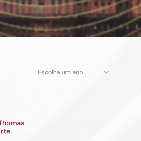
Escolha um ano
2024
2023
2022
2021
2020
2019
2018
2017
2016
2015
2014
2013
2012
2011
2010
2009
2008
2007
 Thomas
2006
2005
2004
2003
rte