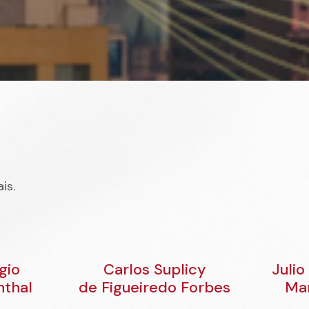
is.
gio
Carlos Suplicy
Julio
nthal
de Figueiredo Forbes
Ma