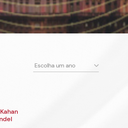
Escolha um ano
2024
2023
2022
2021
2020
2019
2018
2017
2016
2015
2014
2013
2012
2011
2010
2009
2008
2007
 Kahan
2006
2005
2004
2003
ndel