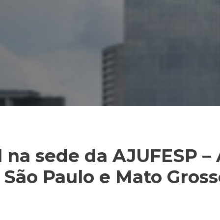
al na sede da AJUFESP –
 São Paulo e Mato Gross