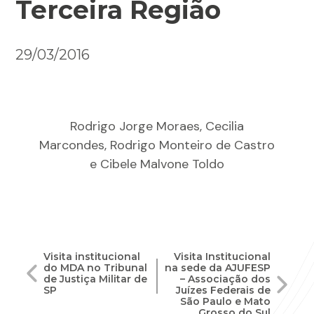
Terceira Região
29/03/2016
Rodrigo Jorge Moraes, Cecilia
Marcondes, Rodrigo Monteiro de Castro
e Cibele Malvone Toldo
Navegação
Visita institucional
Visita Institucional
do MDA no Tribunal
na sede da AJUFESP
de
de Justiça Militar de
– Associação dos
SP
Juízes Federais de
São Paulo e Mato
Post
Grosso do Sul