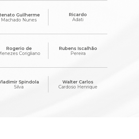
Ricardo
Renato Guilherme
Adati
Machado Nunes
Rogerio de
Rubens Iscalhão
enezes Corigliano
Pereira
Vladimir Spindola
Walter Carlos
Silva
Cardoso Henrique