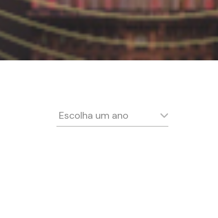
Escolha um ano
2021
2020
2019
2018
2017
2016
2015
2014
2013
2012
2011
2010
2009
2008
2007
2006
2005
2004
2003