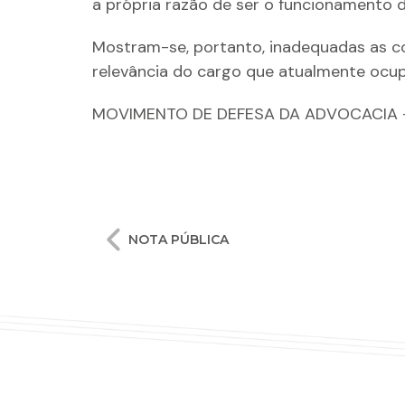
a própria razão de ser o funcionamento d
Mostram-se, portanto, inadequadas as c
relevância do cargo que atualmente ocupa
MOVIMENTO DE DEFESA DA ADVOCACIA 
Navegação
NOTA PÚBLICA
de
Post