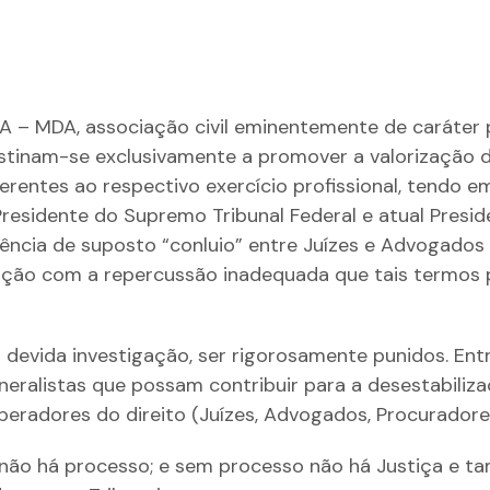
DA, associação civil eminentemente de caráter priv
estinam-se exclusivamente a promover a valorização
erentes ao respectivo exercício profissional, tendo e
residente do Supremo Tribunal Federal e atual Presid
ência de suposto “conluio” entre Juízes e Advogados p
pação com a repercussão inadequada que tais termos
a devida investigação, ser rigorosamente punidos. En
ralistas que possam contribuir para a desestabilizaç
operadores do direito (Juízes, Advogados, Procuradore
ão há processo; e sem processo não há Justiça e tam