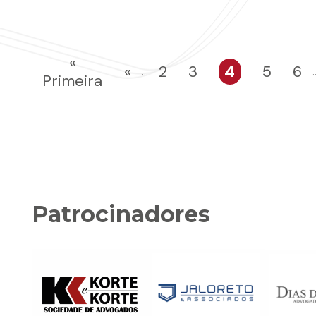
«
«
2
3
4
5
6
...
.
Primeira
Patrocinadores