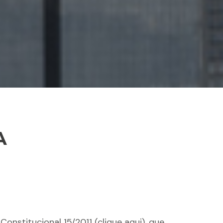
A
nstitucional 15/2011 (clique aqui), que