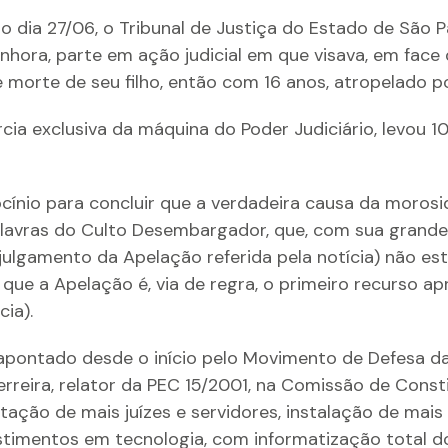
mo dia 27/06, o Tribunal de Justiça do Estado de São 
hora, parte em ação judicial em que visava, em face
orte de seu filho, então com 16 anos, atropelado por
ércia exclusiva da máquina do Poder Judiciário, levou 
cínio para concluir que a verdadeira causa da morosi
alavras do Culto Desembargador, que, com sua grandeza
julgamento da Apelação referida pela notícia) não es
ue a Apelação é, via de regra, o primeiro recurso apr
ia).
apontado desde o início pelo Movimento de Defesa d
rreira, relator da PEC 15/2001, na Comissão de Const
atação de mais juízes e servidores, instalação de mai
stimentos em tecnologia, com informatização total d