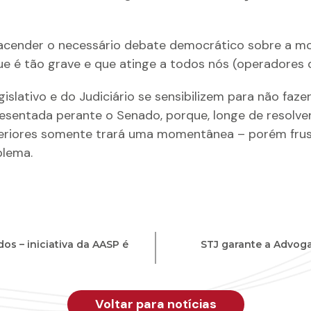
cender o necessário debate democrático sobre a mor
e é tão grave e que atinge a todos nós (operadores do
slativo e do Judiciário se sensibilizem para não fazer 
sentada perante o Senado, porque, longe de resolver
eriores somente trará uma momentânea – porém frust
blema.
os – iniciativa da AASP é
STJ garante a Advogad
Voltar para notícias