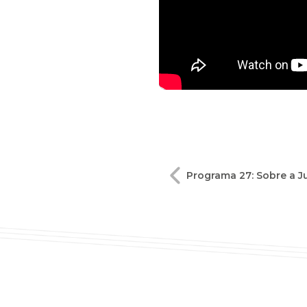
Navegação
Programa 27: Sobre a J
de
Post