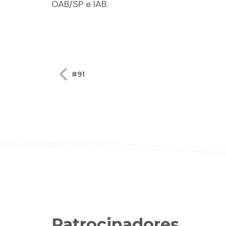
OAB/SP e IAB.
Navegação
#91
de
Post
Patrocinadores