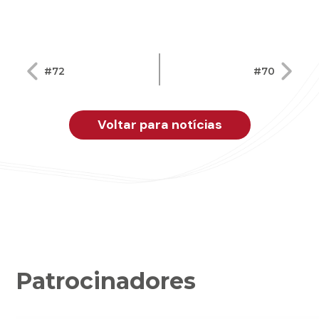
Navegação
#72
#70
de
Post
Voltar para notícias
Patrocinadores