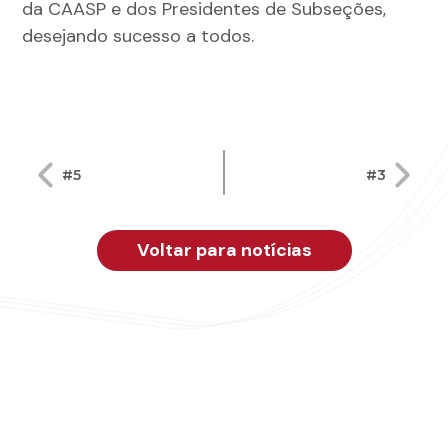
da CAASP e dos Presidentes de Subseções,
desejando sucesso a todos.
Navegação
#5
#3
de
Post
Voltar para notícias