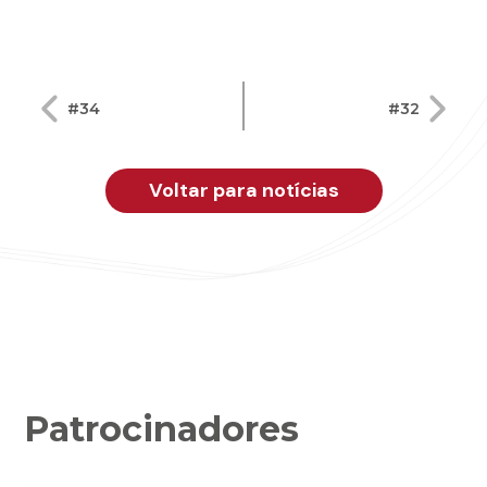
Navegação
#34
#32
de
Post
Voltar para notícias
Patrocinadores