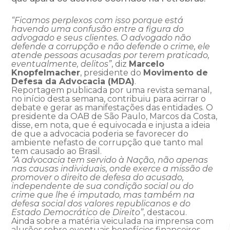
“Ficamos perplexos com isso porque está
havendo uma confusão entre a figura do
advogado e seus clientes. O advogado não
defende a corrupção e não defende o crime, ele
atende pessoas acusadas por terem praticado,
eventualmente, delitos”
, diz
Marcelo
Knopfelmacher
, presidente do
Movimento de
Defesa da Advocacia (MDA)
.
Reportagem publicada por uma revista semanal,
no início desta semana, contribuiu para acirrar o
debate e gerar as manifestações das entidades. O
presidente da OAB de São Paulo, Marcos da Costa,
disse, em nota, que é equivocada e injusta a ideia
de que a advocacia poderia se favorecer do
ambiente nefasto de corrupção que tanto mal
tem causado ao Brasil.
“A advocacia tem servido à Nação, não apenas
nas causas individuais, onde exerce a missão de
promover o direito de defesa do acusado,
independente de sua condição social ou do
crime que lhe é imputado, mas também na
defesa social dos valores republicanos e do
Estado Democrático de Direito”
, destacou.
Ainda sobre a matéria veiculada na imprensa com
alusões sobre eventuais benefícios financeiros