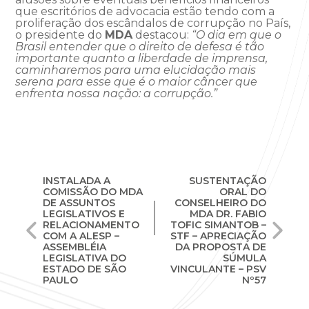
que escritórios de advocacia estão tendo com a
proliferação dos escândalos de corrupção no País,
o presidente do
MDA
destacou:
“O dia em que o
Brasil entender que o direito de defesa é tão
importante quanto a liberdade de imprensa,
caminharemos para uma elucidação mais
serena para esse que é o maior câncer que
enfrenta nossa nação: a corrupção.”
Navegação
INSTALADA A
SUSTENTAÇÃO
COMISSÃO DO MDA
ORAL DO
de
DE ASSUNTOS
CONSELHEIRO DO
LEGISLATIVOS E
MDA DR. FABIO
RELACIONAMENTO
TOFIC SIMANTOB –
Post
COM A ALESP –
STF – APRECIAÇÃO
ASSEMBLÉIA
DA PROPOSTA DE
LEGISLATIVA DO
SÚMULA
ESTADO DE SÃO
VINCULANTE – PSV
PAULO
Nº57