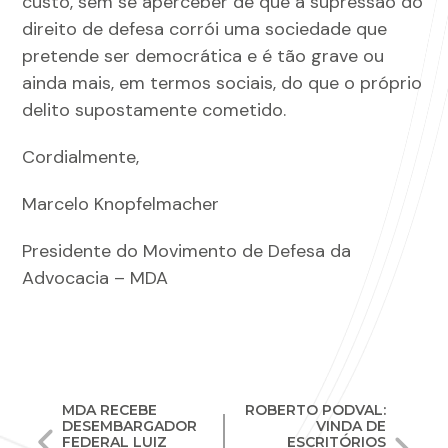
custo, sem se aperceber de que a supressão do
direito de defesa corrói uma sociedade que
pretende ser democrática e é tão grave ou
ainda mais, em termos sociais, do que o próprio
delito supostamente cometido.
Cordialmente,
Marcelo Knopfelmacher
Presidente do Movimento de Defesa da
Advocacia – MDA
Navegação
MDA RECEBE
ROBERTO PODVAL:
DESEMBARGADOR
VINDA DE
de
FEDERAL LUIZ
ESCRITÓRIOS