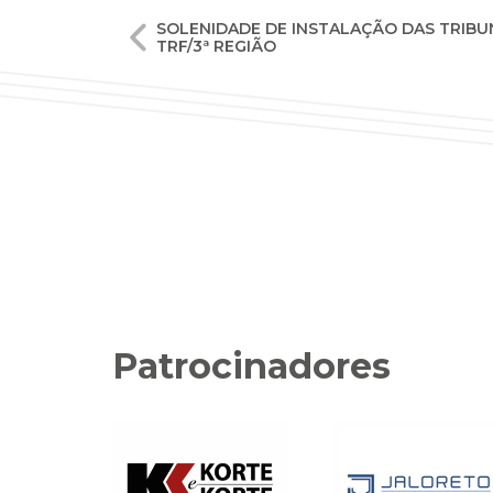
Navegação
SOLENIDADE DE INSTALAÇÃO DAS TRIBU
TRF/3ª REGIÃO
de
Post
Patrocinadores