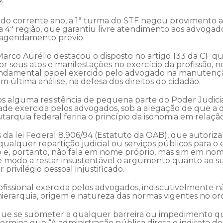
ril do corrente ano, a 1ª turma do STF negou provimento 
4ª região, que garantiu livre atendimento aos advogado
 agendamento prévio.
Marco Aurélio destacou o disposto no artigo 133 da CF qu
or seus atos e manifestações no exercício da profissão, no
fundamental papel exercido pelo advogado na manutençã
m última análise, na defesa dos direitos do cidadão.
os alguma resistência de pequena parte do Poder Judic
vidade exercida pelos advogados, sob a alegação de que 
tarquia federal feriria o princípio da isonomia em relaç
s da lei Federal 8.906/94 (Estatuto da OAB), que autoriz
alquer repartição judicial ou serviços públicos para o ex
, portanto, não fala em nome próprio, mas sim em nom
e modo a restar insustentável o argumento quanto ao sup
rivilégio pessoal injustificado.
rofissional exercida pelos advogados, indiscutivelmente n
 hierarquia, origem e natureza das normas vigentes no o
ue se submeter a qualquer barreira ou impedimento qu
termina que “A administração pública direta e indireta 