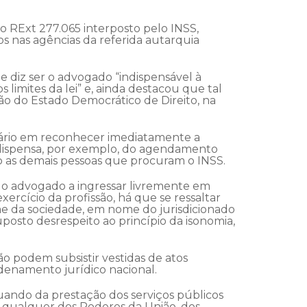
ao RExt 277.065 interposto pelo INSS,
s nas agências da referida autarquia
e diz ser o advogado “indispensável à
s limites da lei” e, ainda destacou que tal
o do Estado Democrático de Direito, na
iário em reconhecer imediatamente a
a dispensa, por exemplo, do agendamento
ão as demais pessoas que procuram o INSS.
a o advogado a ingressar livremente em
ercício da profissão, há que se ressaltar
e da sociedade, em nome do jurisdicionado
osto desrespeito ao princípio da isonomia,
ão podem subsistir vestidas de atos
rdenamento jurídico nacional.
ando da prestação dos serviços públicos
de qualquer dos Poderes da União, dos