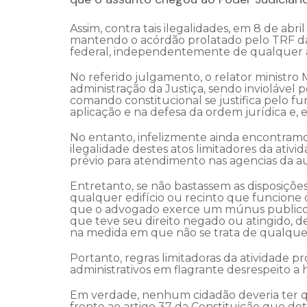
Assim, contra tais ilegalidades, em 8 de ab
mantendo o acórdão prolatado pelo TRF da 
federal, independentemente de qualquer
No referido julgamento, o relator ministro 
administração da Justiça, sendo inviolável p
comando constitucional se justifica pelo 
aplicação e na defesa da ordem jurídica e, e
No entanto, infelizmente ainda encontram
ilegalidade destes atos limitadores da ati
prévio para atendimento nas agencias da au
Entretanto, se não bastassem as disposiçõe
qualquer edifício ou recinto que funcione qu
que o advogado exerce um múnus publico e
que teve seu direito negado ou atingido, d
na medida em que não se trata de qualquer p
Portanto, regras limitadoras da atividade p
administrativos em flagrante desrespeito a
Em verdade, nenhum cidadão deveria ter q
frente ao artigo 37 da Constituição que de