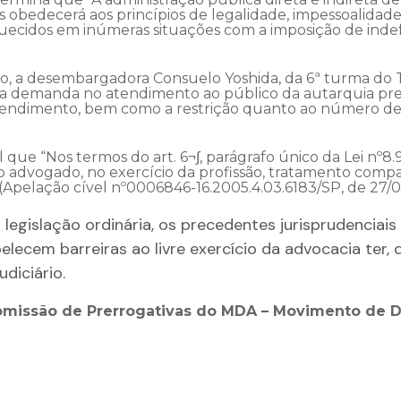
s obedecerá aos princípios de legalidade, impessoalidade,
quecidos em inúmeras situações com a imposição de indefen
a desembargadora Consuelo Yoshida, da 6ª turma do TRF
demanda no atendimento ao público da autarquia previd
 atendimento, bem como a restrição quanto ao número d
 “Nos termos do art. 6¬∫, parágrafo único da Lei nº8.90
o advogado, no exercício da profissão, tratamento comp
pelação cível nº0006846-16.2005.4.03.6183/SP, de 27/0
a legislação ordinária, os precedentes jurisprudencia
lecem barreiras ao livre exercício da advocacia ter, 
diciário.
missão de Prerrogativas do MDA – Movimento de D