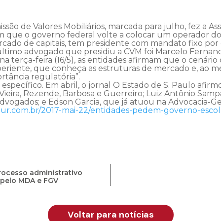
ssão de Valores Mobiliários, marcada para julho, fez a A
que o governo federal volte a colocar um operador do D
rcado de capitais, tem presidente com mandato fixo por c
ltimo advogado que presidiu a CVM foi Marcelo Fernande
na terça-feira (16/5), as entidades afirmam que o cenári
periente, que conheça as estruturas de mercado e, ao
rtância regulatória”.
ecífico. Em abril, o jornal O Estado de S. Paulo afirm
io Vieira, Rezende, Barbosa e Guerreiro; Luiz Antônio Sa
vogados; e Edson Garcia, que já atuou na Advocacia-Gera
jur.com.br/2017-mai-22/entidades-pedem-governo-esco
ocesso administrativo
o pelo MDA e FGV
Voltar para notícias