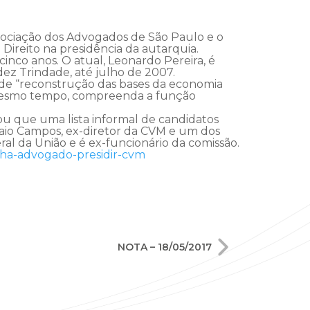
ssociação dos Advogados de São Paulo e o
ireito na presidência da autarquia.
inco anos. O atual, Leonardo Pereira, é
z Trindade, até julho de 2007.
o de “reconstrução das bases da economia
 mesmo tempo, compreenda a função
ou que uma lista informal de candidatos
mpaio Campos, ex-diretor da CVM e um dos
l da União e é ex-funcionário da comissão.
lha-advogado-presidir-cvm
NOTA – 18/05/2017