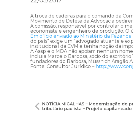
22/05/2017
A troca de cadeiras para o comando da Comi
Movimento de Defesa da Advocacia pedirem 
A comissão, responsável por controlar o me
economista e engenheiro de produção. O ú
Em ofício enviado ao Ministério da Fazenda
do país” exige um “advogado atuante e ex
institucional da CVM e tenha noção da impo
A Aasp e o MDA não apoiam nenhum nome esp
incluía Marcelo Barbosa, sócio do escritór
fundadores do Barbosa, Müssnich Aragão Ad
Fonte: Consultor Jurídico –
http://www.con
Navegação
NOTÍCIA MIGALHAS – Modernização do pr
tributário paulista – Projeto capitanead
de
Post